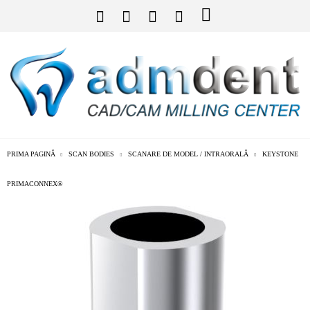
PRIMA PAGINĂ
SCAN BODIES
SCANARE DE MODEL / INTRAORALĂ
KEYSTONE
PRIMACONNEX®