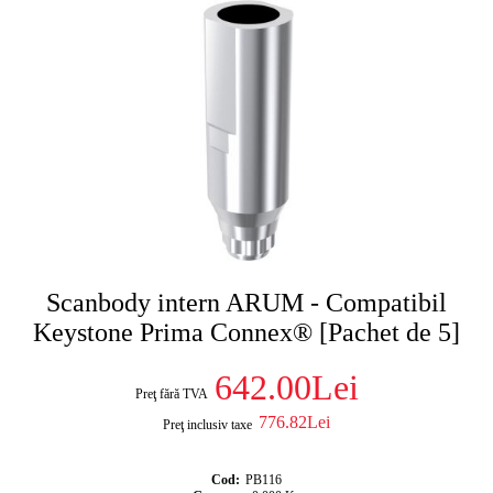
Scanbody intern ARUM - Compatibil
Keystone Prima Connex® [Pachet de 5]
642.00Lei
Preţ fără TVA
776.82Lei
Preţ inclusiv taxe
Cod:
PB116