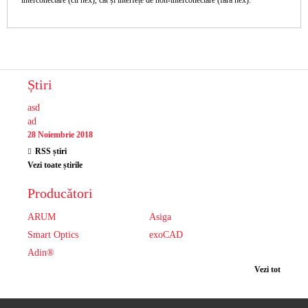
interconectare (cu hex), cât și interfețe de non-interconectare (fără hex).
Știri
asd
ad
28 Noiembrie 2018
RSS știri
Vezi toate știrile
Producători
ARUM
Asiga
Smart Optics
exoCAD
Adin®
Vezi tot