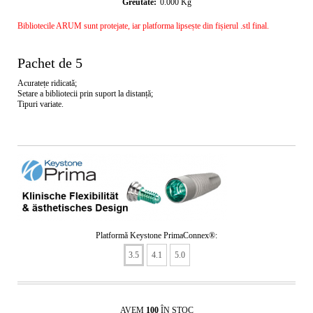
Greutate:
0.000
Kg
Bibliotecile ARUM sunt protejate, iar platforma lipsește din fișierul .stl final.
Pachet de 5
Acuratețe ridicată;
Setare a bibliotecii prin suport la distanță;
Tipuri variate.
Platformă Keystone PrimaConnex®:
3.5
4.1
5.0
AVEM
100
ÎN STOC