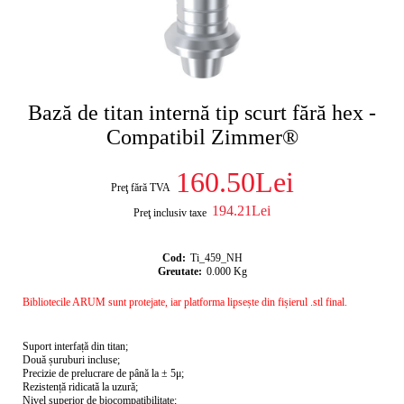
Bază de titan internă tip scurt fără hex -
Compatibil Zimmer®
160.50Lei
Preţ fără TVA
194.21Lei
Preţ inclusiv taxe
Cod:
Ti_459_NH
Greutate:
0.000
Kg
Bibliotecile ARUM sunt protejate, iar platforma lipsește din fișierul .stl final.
Suport interfață din titan;
Două șuruburi incluse;
Precizie de prelucrare de până la ± 5μ;
Rezistență ridicată la uzură;
Nivel superior de biocompatibilitate;