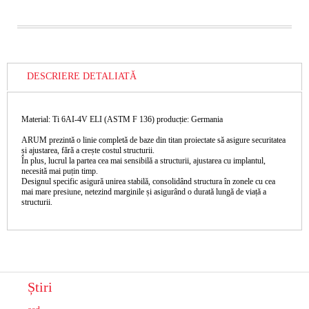
DESCRIERE DETALIATĂ
Material: Ti 6AI-4V ELI (ASTM F 136) producție: Germania
ARUM prezintă o linie completă de baze din titan proiectate să asigure securitatea
și ajustarea, fără a crește costul structurii.
În plus, lucrul la partea cea mai sensibilă a structurii, ajustarea cu implantul,
necesită mai puțin timp.
Designul specific asigură unirea stabilă, consolidând structura în zonele cu cea
mai mare presiune, netezind marginile și asigurând o durată lungă de viață a
structurii.
Știri