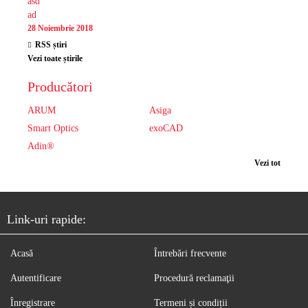
asd
ad
28 Noiembrie 2018
RSS știri
Vezi toate știrile
Producători
ARUM
Asiga
Smart Optics
exoCAD
Adin®
Vezi tot
Link-uri rapide:
Acasă
Întrebări frecvente
Autentificare
Procedură reclamaţii
Înregistrare
Termeni și condiții