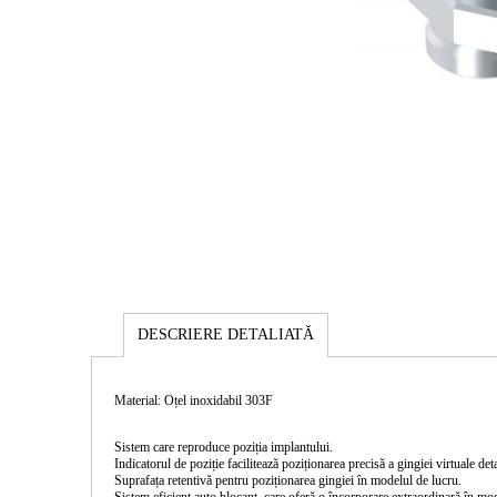
DESCRIERE DETALIATĂ
Material: Oțel inoxidabil 303F
Sistem care reproduce poziția implantului.
Indicatorul de poziție facilitează poziționarea precisă a gingiei virtuale det
Suprafața retentivă pentru poziționarea gingiei în modelul de lucru.
Sistem eficient auto blocant, care oferă o încorporare extraordinară în mod