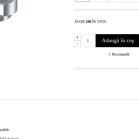
AVEM
100
ÎN STOC
+
-
Recomandă
așabile.
elul de lucru.