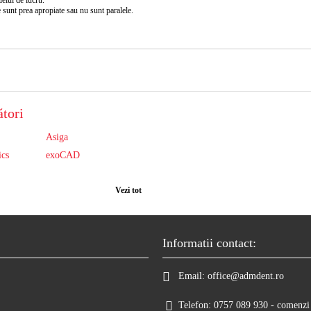
 sunt prea apropiate sau nu sunt paralele.
tori
Asiga
ics
exoCAD
Vezi tot
Informatii contact:
Email:
office@admdent.ro
Telefon:
0757 089 930 - comenzi 