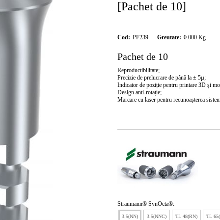
[Pachet de 10]
Cod:
PF239
Greutate:
0.000
Kg
Pachet de 10
Reproductibilitate;
Precizie de prelucrare de până la ± 5µ;
Indicator de poziție pentru printare 3D și mo
Design anti-rotație;
Marcare cu laser pentru recunoașterea sistem
Straumann® SynOcta®:
3.5(NN)
3.5(NNC)
TL 48(RN)
TL 65