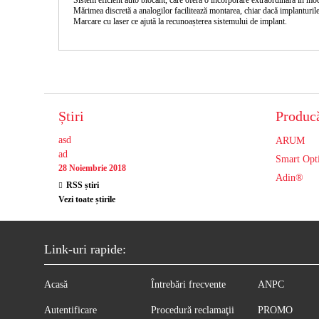
Mărimea discretă a analogilor facilitează montarea, chiar dacă implanturile
Marcare cu laser ce ajută la recunoașterea sistemului de implant.
Știri
Producă
asd
ARUM
ad
Smart Opt
28 Noiembrie 2018
Adin®
RSS știri
Vezi toate știrile
Link-uri rapide:
Acasă
Întrebări frecvente
ANPC
Autentificare
Procedură reclamaţii
PROMO