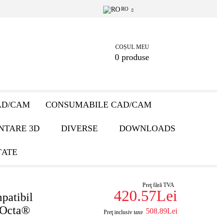
RO
COȘUL MEU
0 produse
AD/CAM
CONSUMABILE CAD/CAM
NTARE 3D
DIVERSE
DOWNLOADS
ȚATE
Preţ fără TVA
420.57Lei
atibil
Octa®
508.89Lei
Preţ inclusiv taxe