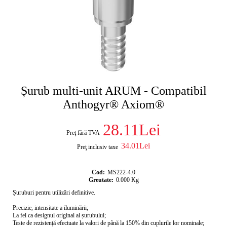
Șurub multi-unit ARUM - Compatibil
Anthogyr® Axiom®
28.11Lei
Preţ fără TVA
34.01Lei
Preţ inclusiv taxe
Cod:
MS222-4.0
Greutate:
0.000
Kg
Șuruburi pentru utilizări definitive.
Precizie, intensitate a iluminării;
La fel ca designul original al șurubului;
Teste de rezistență efectuate la valori de până la 150% din cuplurile lor nominale;