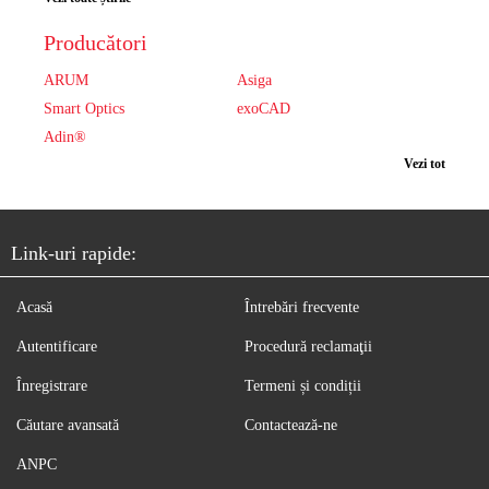
Producători
ARUM
Asiga
Smart Optics
exoCAD
Adin®
Vezi tot
Link-uri rapide:
Acasă
Întrebări frecvente
Autentificare
Procedură reclamaţii
Înregistrare
Termeni și condiții
Căutare avansată
Contactează-ne
ANPC