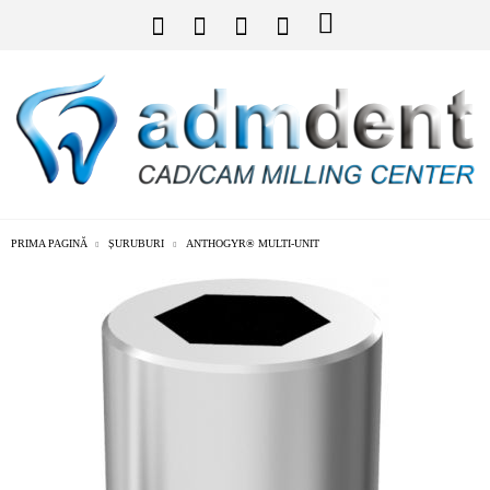
PRIMA PAGINĂ
ȘURUBURI
ANTHOGYR® MULTI-UNIT