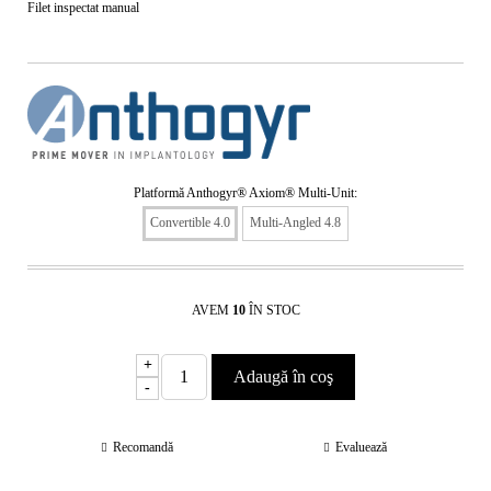
Filet inspectat manual
Platformă Anthogyr® Axiom® Multi-Unit:
Convertible 4.0
Multi-Angled 4.8
AVEM
10
ÎN STOC
+
-
Recomandă
Evaluează