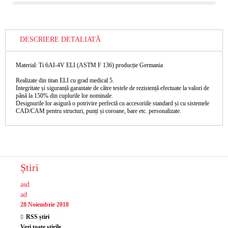
DESCRIERE DETALIATĂ
Material: Ti 6AI-4V ELI (ASTM F 136) producție Germania
Realizate din titan ELI cu grad medical 5.
Integritate și siguranță garantate de către testele de rezistență efectuate la valori de
până la 150% din cuplurile lor nominale.
Designurile lor asigură o potrivire perfectă cu accesoriile standard și cu sistemele
CAD/CAM pentru structuri, punți și coroane, bare etc. personalizate.
Știri
asd
ad
28 Noiembrie 2018
RSS știri
Vezi toate știrile