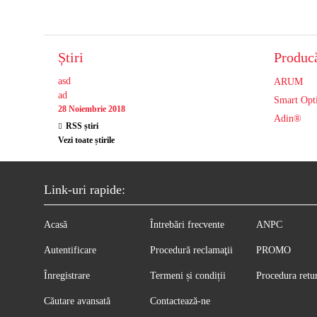
Știri
Producă
asd
ARUM
ad
Smart Opt
28 Noiembrie 2018
Adin®
RSS știri
Vezi toate știrile
Link-uri rapide:
Acasă
Întrebări frecvente
ANPC
Autentificare
Procedură reclamaţii
PROMO
Înregistrare
Termeni și condiții
Procedura retu
Căutare avansată
Contactează-ne