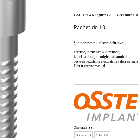
Cod:
PS043-Regular 4.8
Greutate:
0.
Pachet de 10
Șuruburi pentru utilizări definitive.
Precizie, intensitate a iluminării;
La fel ca designul original al șurubului;
Teste de rezistență efectuate la valori de pâ
Filet inspectat manual
Osstem® SS:
Regular 4.8
Wide 6.0