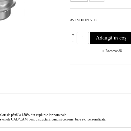
AVEM
10
ÎN STOC
+
-
Recomandă
a valori de până la 150% din cuplurile lor nominale.
 sistemele CAD/CAM pentru structuri, punți și coroane, bare etc. personalizate.