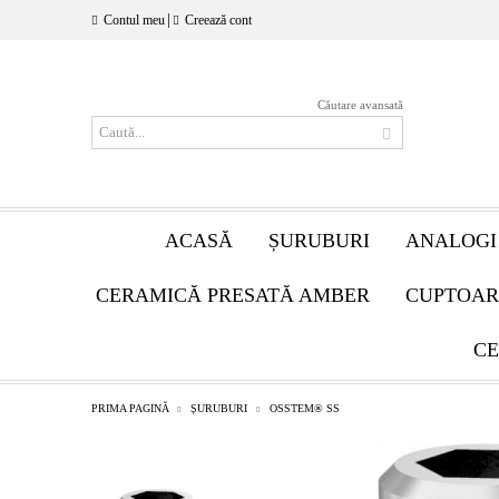
|
Contul meu
Creează cont
Căutare avansată
ACASĂ
ȘURUBURI
ANALOGI
CERAMICĂ PRESATĂ AMBER
CUPTOAR
CE
PRIMA PAGINĂ
ȘURUBURI
OSSTEM® SS