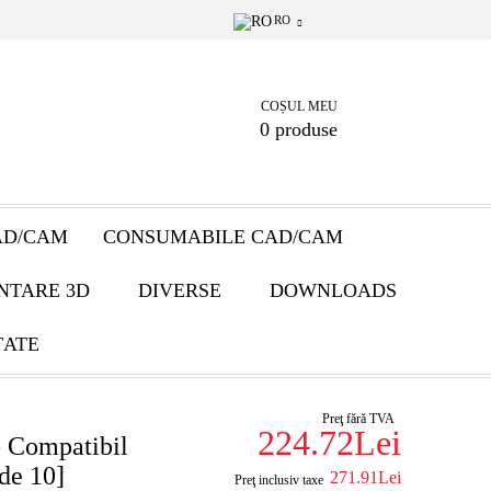
RO
COȘUL MEU
0 produse
AD/CAM
CONSUMABILE CAD/CAM
NTARE 3D
DIVERSE
DOWNLOADS
ȚATE
Preţ fără TVA
224.72Lei
 Compatibil
de 10]
271.91Lei
Preţ inclusiv taxe