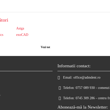
tori
Asiga
ics
exoCAD
Vezi tot
Informatii contact:
Email:
office@admdent.ro
Telefon:
0757 089 930 - comenzi 
r
Telefon:
0745 309 286 - centru fr
Abonează-mă la Newsletter: