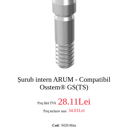
Șurub intern ARUM - Compatibil
Osstem® GS(TS)
28.11Lei
Preţ fără TVA
34.01Lei
Preţ inclusiv taxe
Cod:
S029-Mini