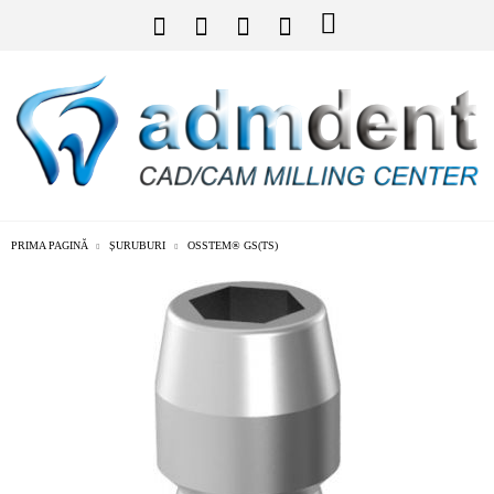
PRIMA PAGINĂ
ȘURUBURI
OSSTEM® GS(TS)