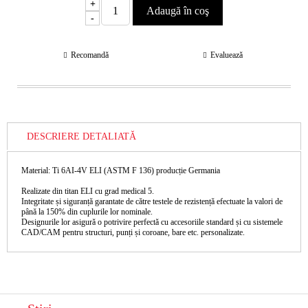
+
-
Recomandă
Evaluează
DESCRIERE DETALIATĂ
Material: Ti 6AI-4V ELI (ASTM F 136) producție Germania
Realizate din titan ELI cu grad medical 5.
Integritate și siguranță garantate de către testele de rezistență efectuate la valori de
până la 150% din cuplurile lor nominale.
Designurile lor asigură o potrivire perfectă cu accesoriile standard și cu sistemele
CAD/CAM pentru structuri, punți și coroane, bare etc. personalizate.