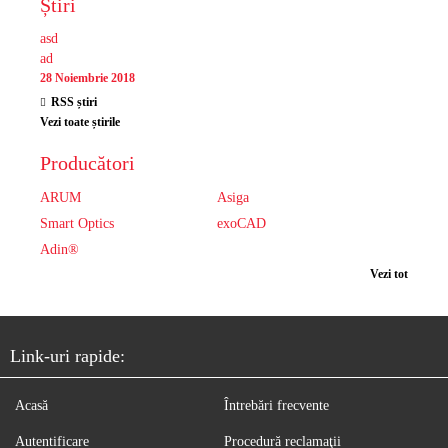
Știri
asd
ad
28 Noiembrie 2018
RSS știri
Vezi toate știrile
Producători
ARUM
Asiga
Smart Optics
exoCAD
Adin®
Vezi tot
Link-uri rapide:
Acasă
Întrebări frecvente
Autentificare
Procedură reclamaţii