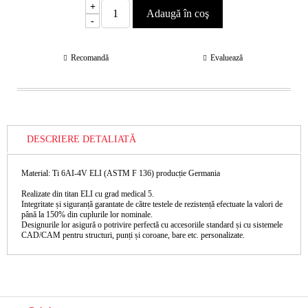
+
-
Recomandă
Evaluează
DESCRIERE DETALIATĂ
Material: Ti 6AI-4V ELI (ASTM F 136) producție Germania
Realizate din titan ELI cu grad medical 5.
Integritate și siguranță garantate de către testele de rezistență efectuate la valori de
până la 150% din cuplurile lor nominale.
Designurile lor asigură o potrivire perfectă cu accesoriile standard și cu sistemele
CAD/CAM pentru structuri, punți și coroane, bare etc. personalizate.