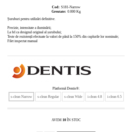
Cod:
S181-Narrow
Greutate:
0.000
Kg
Șuruburi pentru utilizări definitive.
Precizie, intensitate a iluminării;
La fel ca designul original al șurubului;
Teste de rezistență efectuate la valori de până la 150% din cuplurile lor nominale;
Filet inspectat manual
Platformă Dentis®:
s-clean Narrow
s-clean Regular
s-clean Wide
i-clean 4.8
i-clean 6.5
AVEM
10
ÎN STOC