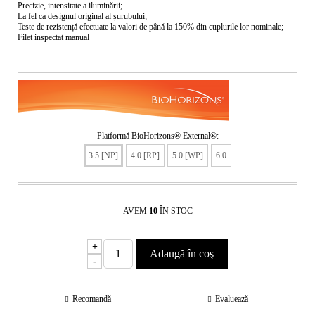
Precizie, intensitate a iluminării;
La fel ca designul original al șurubului;
Teste de rezistență efectuate la valori de până la 150% din cuplurile lor nominale;
Filet inspectat manual
Platformă BioHorizons® External®:
3.5 [NP]
4.0 [RP]
5.0 [WP]
6.0
AVEM
10
ÎN STOC
+
-
Recomandă
Evaluează