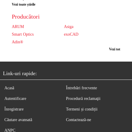
Vezi toate știrile
Producători
ARUM
Asiga
Smart Optics
exoCAD
Adin®
Vezi tot
Link-uri rapide:
Acasă
Întrebări frecvente
Autentificare
Procedură reclamaţii
Înregistrare
Termeni și condiții
Căutare avansată
Contactează-ne
ANPC