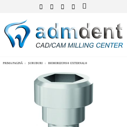
PRIMA PAGINĂ
ȘURUBURI
BIOHORIZONS® EXTERNAL®