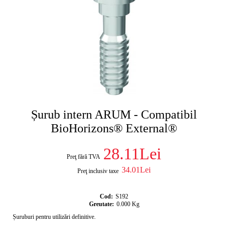
Șurub intern ARUM - Compatibil
BioHorizons® External®
28.11Lei
Preţ fără TVA
34.01Lei
Preţ inclusiv taxe
Cod:
S192
Greutate:
0.000
Kg
Șuruburi pentru utilizări definitive.