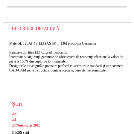
DESCRIERE DETALIATĂ
Material: Ti 6AI-4V ELI (ASTM F 136) producție Germania
Realizate din titan ELI cu grad medical 5.
Integritate și siguranță garantate de către testele de rezistență efectuate la valori de
până la 150% din cuplurile lor nominale.
Designurile lor asigură o potrivire perfectă cu accesoriile standard și cu sistemele
CAD/CAM pentru structuri, punți și coroane, bare etc. personalizate.
Știri
asd
ad
28 Noiembrie 2018
RSS știri